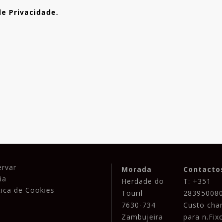
de Privacidade.
ervar
Morada
Contacto
ia
Herdade do
T: +351
tica de Cookies
Touril
28395008
7630-734
Custo ch
Zambujeira
para n.Fix