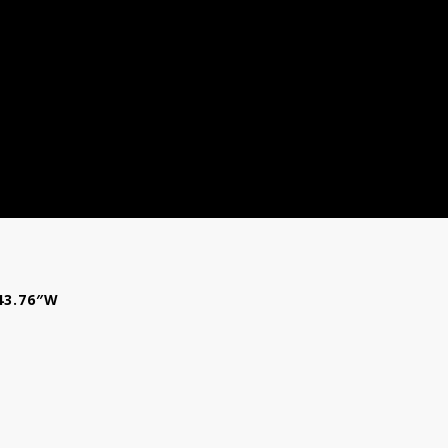
’43.76″W