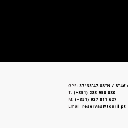
GPS:
37°33’47.88″N / 8°46
T:
(+351) 283 950 080
M:
(+351) 937 811 627
Email:
reservas@touril.pt