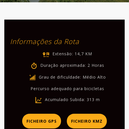
LOCALIZAÇÃO
CONTACTOS
RESERVAS
Informações da Rota
EN
PT
Extensão: 14,7 KM
Duração aproximada: 2 Horas
Grau de dificuldade: Médio Alto
Percurso adequado para bicicletas
Acumulado Subida: 313 m
FICHEIRO GPS
FICHEIRO KMZ