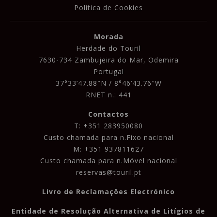
Politica de Cookies
Morada
Herdade do Touril
7630-734 Zambujeira do Mar, Odemira
Portugal
37°33’47.88″N / 8°46’43.76″W
RNET n.: 441
Contactos
T: +351 283950080
Custo chamada para n.Fixo nacional
M: +351 937811627
Custo chamada para n.Móvel nacional
reservas@touril.pt
Livro de Reclamações Electrónico
Entidade de Resolução Alternativa de Litígios de